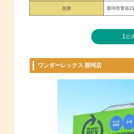
住所
那珂市菅谷22
【公
ワンダーレックス 那珂店