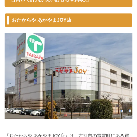
おたからや あかやまJOY店
「おたからや あかやまJOY店」は、古河市の雷電町にある買