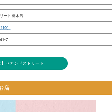
リート 栃木店
110）
1-7
式】セカンドストリート
お店