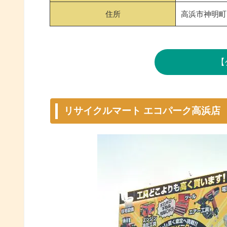
住所
高浜市神明町8
【
リサイクルマート エコパーク高浜店