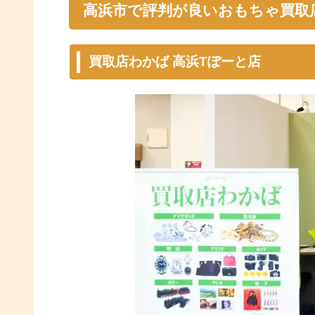
高浜市で評判が良いおもちゃ買取
買取店わかば 高浜Tぽーと店