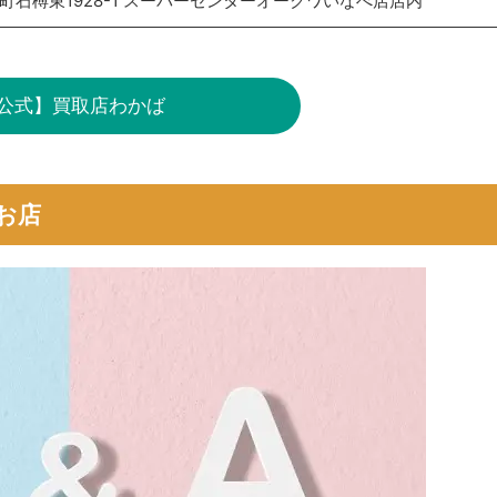
町石榑東1928-1 スーパーセンターオークワいなべ店店内
公式】買取店わかば
お店