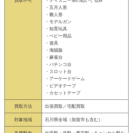
買取不可
・ディズニー系のぬいぐるみ
・五月人形
・雛人形
・モデルガン
・知育玩具
・ベビー用品
・遊具
・海賊版
・麻雀台
・パチンコ台
・スロット台
・アーケードゲーム
・ビデオテープ
・カセットテープ
買取方法
出張買取／宅配買取
対象地域
石川県全域（加賀市も含む）
各種料金
出張料・送料・査定料・キャンセル料な