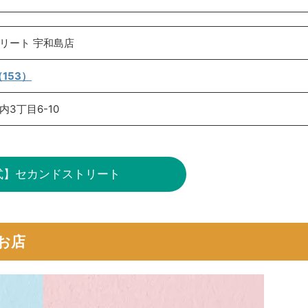
リート 宇和島店
（153）
3丁目6-10
式】セカンドストリート
お店